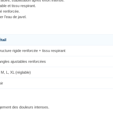
oire, stabilisation après effort intense.
ble et tissu respirant.
té renforcée.
er l’eau de javel.
tail
ructure rigide renforcée + tissu respirant
ngles ajustables renforcées
 M, L, XL (réglable)
ir
gement des douleurs intenses.