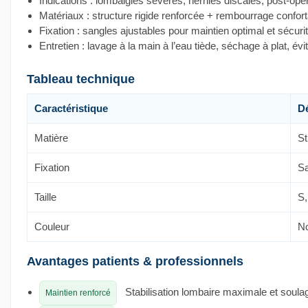
Indications : lombalgies sévères, hernies discales, post-opérat
Matériaux : structure rigide renforcée + rembourrage conforta
Fixation : sangles ajustables pour maintien optimal et sécuri
Entretien : lavage à la main à l’eau tiède, séchage à plat, évit
Tableau technique
Caractéristique
Dé
Matière
St
Fixation
Sa
Taille
S,
Couleur
No
Avantages patients & professionnels
Stabilisation lombaire maximale et soula
Maintien renforcé