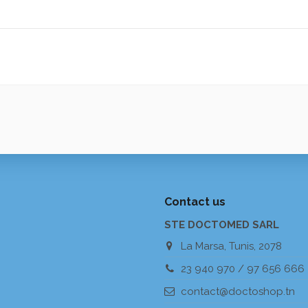
Contact us
STE DOCTOMED SARL
La Marsa, Tunis, 2078
23 940 970 / 97 656 666
contact@doctoshop.tn