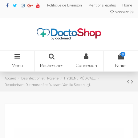
Politique de Livraison
Mentions légales
Home
Wishlist (
0
)
0
Menu
Rechercher
Connexion
Panier
Accueil
Desinfection et Hygiene
HYGIÈNE MÉDICALE
Désodorisant D'atmosphére Puissant Vanille Septanil 5L