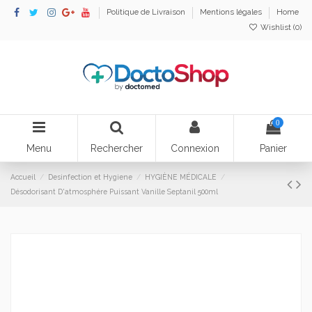
Politique de Livraison
Mentions légales
Home
Wishlist (
0
)
0
Menu
Rechercher
Connexion
Panier
Accueil
Desinfection et Hygiene
HYGIÈNE MÉDICALE
Désodorisant D'atmosphére Puissant Vanille Septanil 500ml