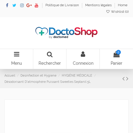
Politique de Livraison
Mentions légales
Home
Wishlist (
0
)
0
Menu
Rechercher
Connexion
Panier
Accueil
Desinfection et Hygiene
HYGIÈNE MÉDICALE
Désodorisant D'atmosphére Puissant Sweeties Septanil 5L