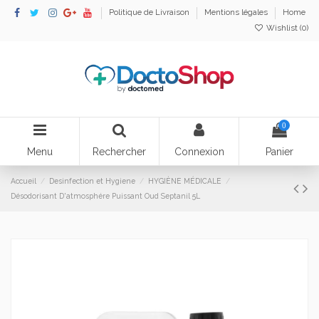
Politique de Livraison
Mentions légales
Home
Wishlist (
0
)
0
Menu
Rechercher
Connexion
Panier
Accueil
Desinfection et Hygiene
HYGIÈNE MÉDICALE
Désodorisant D'atmosphére Puissant Oud Septanil 5L