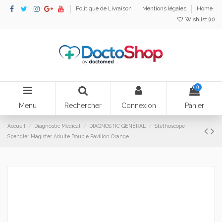
Politique de Livraison
Mentions légales
Home
Wishlist (
0
)
0
Menu
Rechercher
Connexion
Panier
Accueil
Diagnostic Médical
DIAGNOSTIC GÉNÉRAL
Stéthoscope
Spengler Magister Adulte Double Pavillon Orange