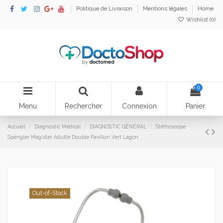
Politique de Livraison
Mentions légales
Home
Wishlist (
0
)
0
Menu
Rechercher
Connexion
Panier
Accueil
Diagnostic Médical
DIAGNOSTIC GÉNÉRAL
Stéthoscope
Spengler Magister Adulte Double Pavillon Vert Lagon
Out-of-Stock