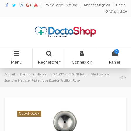
Politique de Livraison
Mentions légales
Home
Wishlist (
0
)
0
Menu
Rechercher
Connexion
Panier
Accueil
Diagnostic Médical
DIAGNOSTIC GÉNÉRAL
Stéthoscope
Spengler Magister Pédiatrique Double Pavillon Rose
Out-of-Stock