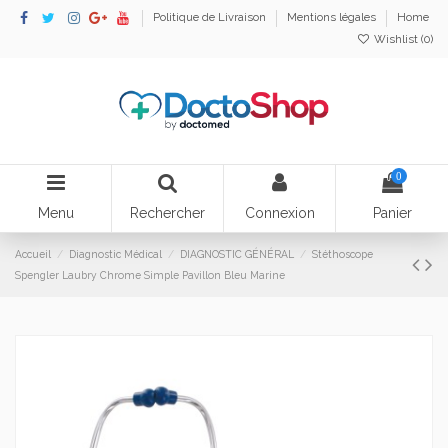
Politique de Livraison
Mentions légales
Home
Wishlist (
0
)
0
Menu
Rechercher
Connexion
Panier
Accueil
Diagnostic Médical
DIAGNOSTIC GÉNÉRAL
Stéthoscope
Spengler Laubry Chrome Simple Pavillon Bleu Marine