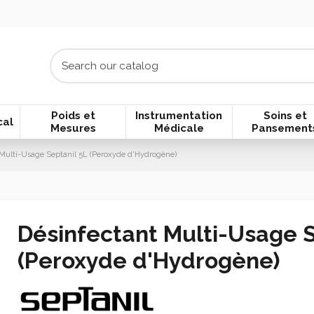
Poids et
Instrumentation
Soins et
cal
Mesures
Médicale
Pansement
Multi-Usage Septanil 5L (Peroxyde d'Hydrogène)
Désinfectant Multi-Usage S
(Peroxyde d'Hydrogène)