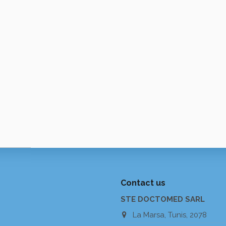
Contact us
STE DOCTOMED SARL
La Marsa, Tunis, 2078