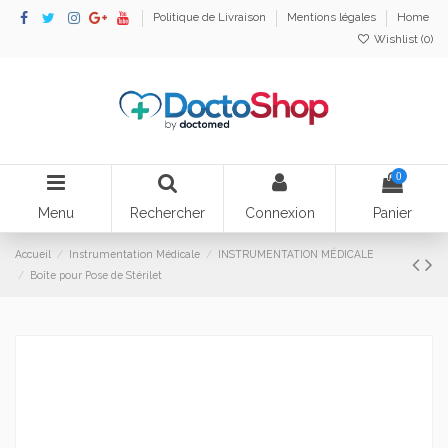
Politique de Livraison
Mentions légales
Home
Wishlist (
0
)
0
Menu
Rechercher
Connexion
Panier
Accueil
Instrumentation Médicale
INSTRUMENTATION MÉDICALE
Boîte pour Pose de Stérilet